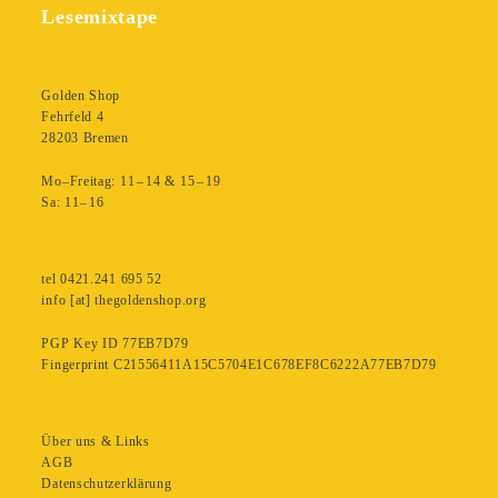
Lesemixtape
Golden Shop
Fehrfeld 4
28203 Bremen
Mo–Freitag: 11 – 14 & 15 – 19
Sa: 11– 16
tel 0421.241 695 52
info [at] thegoldenshop.org
PGP Key ID 77EB7D79
Fingerprint C21556411A15C5704E1C678EF8C6222A77EB7D79
Über uns & Links
AGB
Datenschutzerklärung