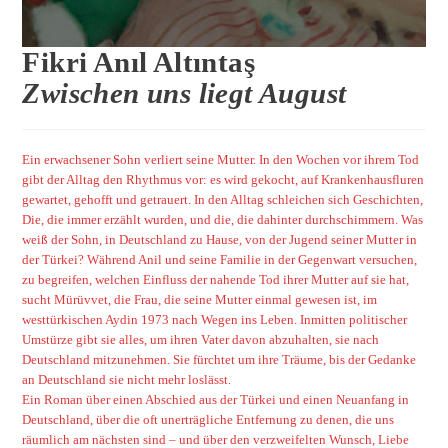
Fikri Anıl Altıntaş
Zwischen uns liegt August
Ein erwachsener Sohn verliert seine Mutter. In den Wochen vor ihrem Tod
gibt der Alltag den Rhythmus vor: es wird gekocht, auf Krankenhausfluren
gewartet, gehofft und getrauert. In den Alltag schleichen sich Geschichten,
Die, die immer erzählt wurden, und die, die dahinter durchschimmern. Was
weiß der Sohn, in Deutschland zu Hause, von der Jugend seiner Mutter in
der Türkei? Während Anil und seine Familie in der Gegenwart versuchen,
zu begreifen, welchen Einfluss der nahende Tod ihrer Mutter auf sie hat,
sucht Mürüvvet, die Frau, die seine Mutter einmal gewesen ist, im
westtürkischen Aydin 1973 nach Wegen ins Leben. Inmitten politischer
Umstürze gibt sie alles, um ihren Vater davon abzuhalten, sie nach
Deutschland mitzunehmen. Sie fürchtet um ihre Träume, bis der Gedanke
an Deutschland sie nicht mehr loslässt.
Ein Roman über einen Abschied aus der Türkei und einen Neuanfang in
Deutschland, über die oft unerträgliche Entfernung zu denen, die uns
räumlich am nächsten sind – und über den verzweifelten Wunsch, Liebe