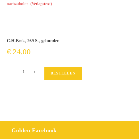
nachzuholen. (Verlagstext)
C.H.Beck, 269 S., gebunden
€
24,00
Zwischen
-
+
BESTELLEN
uns
liegt
August
Menge
Golden Facebook