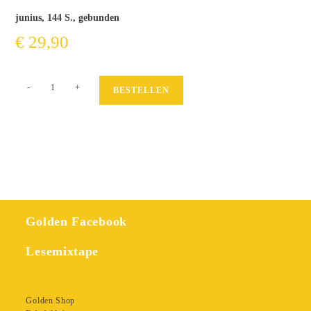
junius, 144 S., gebunden
€
29,90
Hamburg
-
+
BESTELLEN
Calling.
Punk,
Underground
&
Avantgarde
1977-
1985
Menge
Golden Facebook
Lesemixtape
Golden Shop