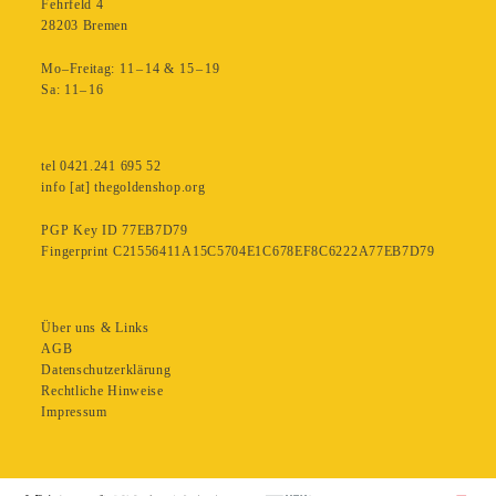
Fehrfeld 4
28203 Bremen
Mo–Freitag: 11 – 14 & 15 – 19
Sa: 11– 16
tel 0421.241 695 52
info [at] thegoldenshop.org
PGP Key ID 77EB7D79
Fingerprint C21556411A15C5704E1C678EF8C6222A77EB7D79
Über uns & Links
AGB
Datenschutzerklärung
Rechtliche Hinweise
Impressum