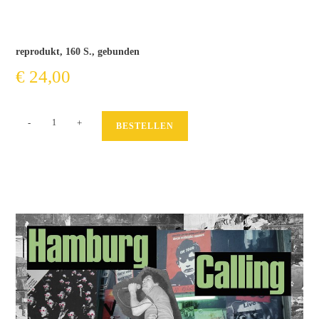
reprodukt, 160 S., gebunden
€
24,00
Die
-
+
BESTELLEN
Vunderwollen
Menge