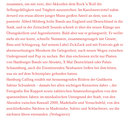
zusammen, um mit zwei, drei Akkorden dem Rock’n’Roll die
Selbstgefälligkeit und Trägheit auszutreiben. Im Karolinenviertel nahm
derweil ein etwas älterer junger Mann großen Anteil an dem, was da
passierte. Alfred Hilsberg holte Bands aus England und Deutschland in die
Stadt, und in der Zeitschrift Sounds schrieb er über die neuen Klänge aus
Übungskellern und Jugendzentren. Bald aber war er gelangweilt: Er wollte
mehr als nur kurze, schnelle Nummern, zusammengenagelt mit Gitarre,
Bass und Schlagzeug. Auf seinem Label ZickZack und mit Festivals gab er
abenteuerlustigen Musikern die Gelegenheit, nach neuen Wegen zwischen
Underground und Pop zu suchen. Bei ihm erschienen nicht nur Platten
von Hamburger Bands wie Abwärts, X Mal Deutschland oder Palais
Schaumburg, auch die Einstürzenden Neubauten ließen bei ihm hören,
was sie auf dem Schrottplatz gefunden hatten.
Hamburg Calling erzählt mit herausragenden Bildern der Grafikerin
Sabine Schwabroh – damals bei allen wichtigen Konzerten dabei -, der
Fotografin Ilse Ruppert sowie zahlreichen Amateurfotografien von den
spannendsten Jahren im musikalischen Untergrund der Stadt, von den
Abenden zwischen Krawall 2000, Markthalle und Versuchsfeld, von den
anschließenden Nächten in Marktstube, Subito und Schlachterei, wo die
nächsten Ideen entstanden.
(Verlagstext)