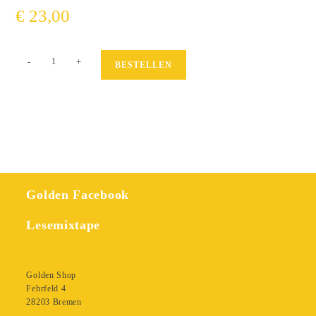
€
23,00
Zwei
-
+
BESTELLEN
Staatsanwälte
Menge
Golden Facebook
Lesemixtape
Golden Shop
Fehrfeld 4
28203 Bremen