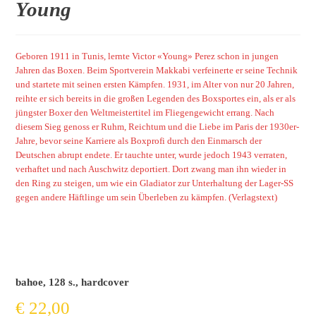
Young
Geboren 1911 in Tunis, lernte Victor «Young» Perez schon in jungen
Jahren das Boxen. Beim Sportverein Makkabi verfeinerte er seine Technik
und startete mit seinen ersten Kämpfen. 1931, im Alter von nur 20 Jahren,
reihte er sich bereits in die großen Legenden des Boxsportes ein, als er als
jüngster Boxer den Weltmeistertitel im Fliegengewicht errang. Nach
diesem Sieg genoss er Ruhm, Reichtum und die Liebe im Paris der 1930er-
Jahre, bevor seine Karriere als Boxprofi durch den Einmarsch der
Deutschen abrupt endete. Er tauchte unter, wurde jedoch 1943 verraten,
verhaftet und nach Auschwitz deportiert. Dort zwang man ihn wieder in
den Ring zu steigen, um wie ein Gladiator zur Unterhaltung der Lager-SS
gegen andere Häftlinge um sein Überleben zu kämpfen.
(Verlagstext)
bahoe, 128 s., hardcover
€
22,00