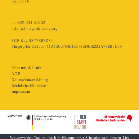
Sa: 11– 16
tel 0421.241 695 52
info [at] thegoldenshop.org
PGP Key ID 77EB7D79
Fingerprint C21556411A15C5704E1C678EF8C6222A77EB7D79
Über uns & Links
AGB
Datenschutzerklärung
Rechtliche Hinweise
Impressum
Wir verwenden Cookies, durch die Nutzung dieser Seite stimmst du dem zu. Lies