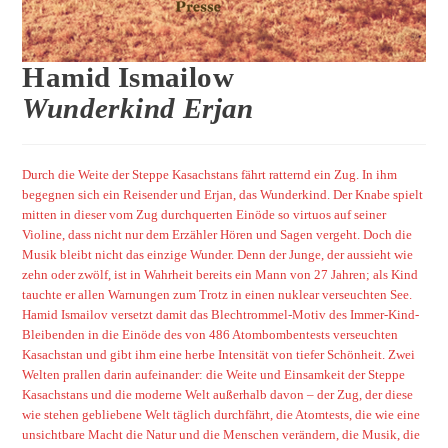
Hamid Ismailow
Wunderkind Erjan
Durch die Weite der Steppe Kasachstans fährt ratternd ein Zug. In ihm
begegnen sich ein Reisender und Erjan, das Wunderkind. Der Knabe spielt
mitten in dieser vom Zug durchquerten Einöde so virtuos auf seiner
Violine, dass nicht nur dem Erzähler Hören und Sagen vergeht. Doch die
Musik bleibt nicht das einzige Wunder. Denn der Junge, der aussieht wie
zehn oder zwölf, ist in Wahrheit bereits ein Mann von 27 Jahren; als Kind
tauchte er allen Warnungen zum Trotz in einen nuklear verseuchten See.
Hamid Ismailov versetzt damit das Blechtrommel-Motiv des Immer-Kind-
Bleibenden in die Einöde des von 486 Atombombentests verseuchten
Kasachstan und gibt ihm eine herbe Intensität von tiefer Schönheit. Zwei
Welten prallen darin aufeinander: die Weite und Einsamkeit der Steppe
Kasachstans und die moderne Welt außerhalb davon – der Zug, der diese
wie stehen gebliebene Welt täglich durchfährt, die Atomtests, die wie eine
unsichtbare Macht die Natur und die Menschen verändern, die Musik, die