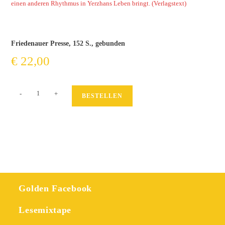
einen anderen Rhythmus in Yerzhans Leben bringt.
(Verlagstext)
Friedenauer Presse, 152 S., gebunden
€
22,00
Wunderkind
-
+
BESTELLEN
Erjan
Menge
Golden Facebook
Lesemixtape