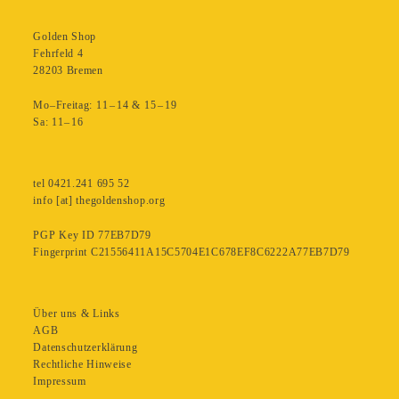
Golden Shop
Fehrfeld 4
28203 Bremen
Mo–Freitag: 11 – 14 & 15 – 19
Sa: 11– 16
tel 0421.241 695 52
info [at] thegoldenshop.org
PGP Key ID 77EB7D79
Fingerprint C21556411A15C5704E1C678EF8C6222A77EB7D79
Über uns & Links
AGB
Datenschutzerklärung
Rechtliche Hinweise
Impressum