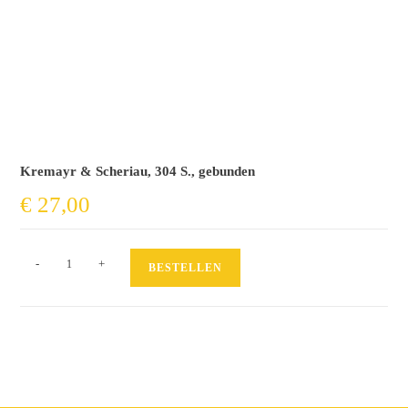
Kremayr & Scheriau, 304 S., gebunden
€
27,00
Wie
-
+
BESTELLEN
ein
junger
Anwalt
Tausende
Juden
rettete
Menge