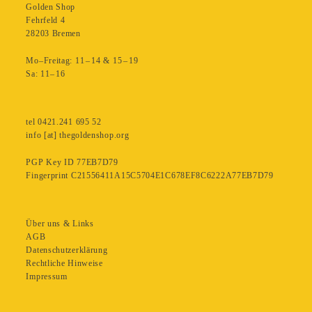
Golden Shop
Fehrfeld 4
28203 Bremen
Mo–Freitag: 11 – 14 & 15 – 19
Sa: 11– 16
tel 0421.241 695 52
info [at] thegoldenshop.org
PGP Key ID 77EB7D79
Fingerprint C21556411A15C5704E1C678EF8C6222A77EB7D79
Über uns & Links
AGB
Datenschutzerklärung
Rechtliche Hinweise
Impressum