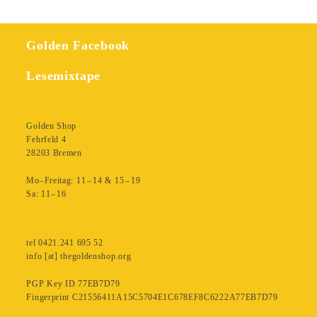
jemand
anderes
Golden Facebook
Menge
Lesemixtape
Golden Shop
Fehrfeld 4
28203 Bremen
Mo–Freitag: 11 – 14 & 15 – 19
Sa: 11– 16
tel 0421.241 695 52
info [at] thegoldenshop.org
PGP Key ID 77EB7D79
Fingerprint C21556411A15C5704E1C678EF8C6222A77EB7D79