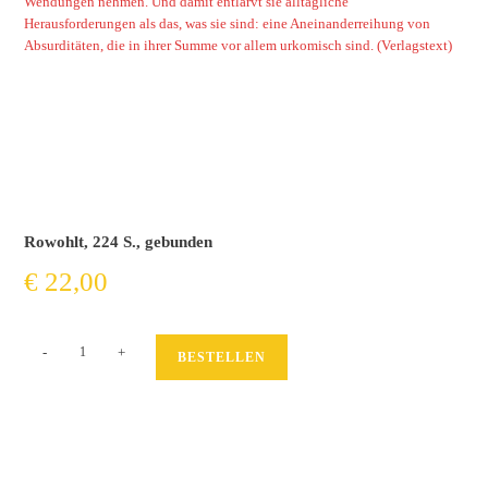
Wendungen nehmen. Und damit entlarvt sie alltägliche
Herausforderungen als das, was sie sind: eine Aneinanderreihung von
Absurditäten, die in ihrer Summe vor allem urkomisch sind. (Verlagstext)
Rowohlt, 224 S., gebunden
€
22,00
Wenn
-
+
BESTELLEN
ich
nicht
Urlaub
mache,
macht
es