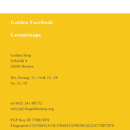
ich
den
Weg
Golden Facebook
zurück
nach
Lesemixtape
Hause.
Menge
Golden Shop
Fehrfeld 4
28203 Bremen
Mo–Freitag: 11 – 14 & 15 – 19
Sa: 11– 16
tel 0421.241 695 52
info [at] thegoldenshop.org
PGP Key ID 77EB7D79
Fingerprint C21556411A15C5704E1C678EF8C6222A77EB7D79