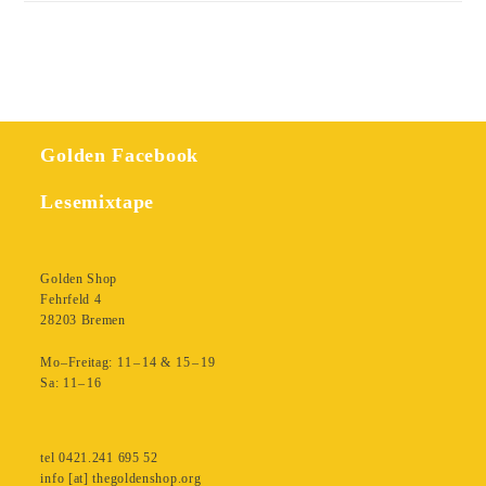
wirklich
sicher?
Menge
Golden Facebook
Lesemixtape
Golden Shop
Fehrfeld 4
28203 Bremen
Mo–Freitag: 11 – 14 & 15 – 19
Sa: 11– 16
tel 0421.241 695 52
info [at] thegoldenshop.org