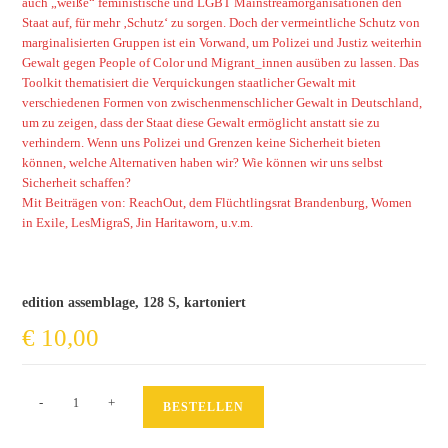
auch „weiße“ feministische und LGBT Mainstreamorganisationen den
Staat auf, für mehr ‚Schutz‘ zu sorgen. Doch der vermeintliche Schutz von
marginalisierten Gruppen ist ein Vorwand, um Polizei und Justiz weiterhin
Gewalt gegen People of Color und Migrant_innen ausüben zu lassen. Das
Toolkit thematisiert die Verquickungen staatlicher Gewalt mit
verschiedenen Formen von zwischenmenschlicher Gewalt in Deutschland,
um zu zeigen, dass der Staat diese Gewalt ermöglicht anstatt sie zu
verhindern. Wenn uns Polizei und Grenzen keine Sicherheit bieten
können, welche Alternativen haben wir? Wie können wir uns selbst
Sicherheit schaffen?
Mit Beiträgen von: ReachOut, dem Flüchtlingsrat Brandenburg, Women
in Exile, LesMigraS, Jin Haritaworn, u.v.m.
edition assemblage, 128 S, kartoniert
€
10,00
Was
-
+
BESTELLEN
macht
uns