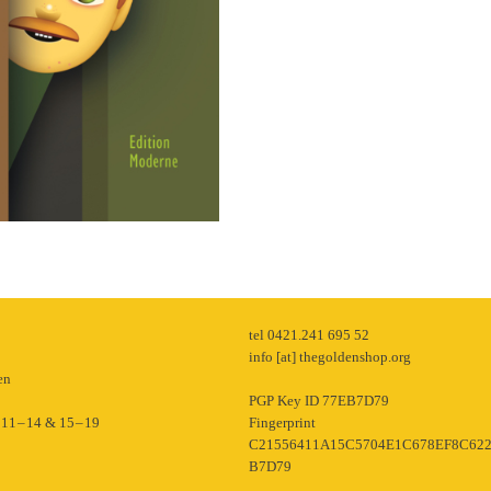
p
tel 0421.241 695 52
info [at] thegoldenshop.org
en
PGP Key ID 77EB7D79
11 – 14 & 15 – 19
Fingerprint
C21556411A15C5704E1C678EF8C62
B7D79