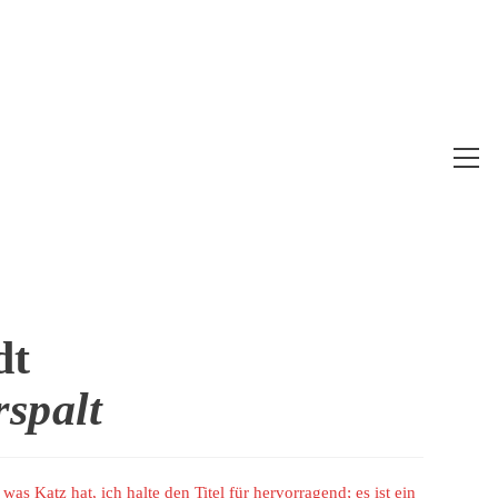
Web
Me
anz
dt
spalt
was Katz hat, ich halte den Titel für hervorragend; es ist ein