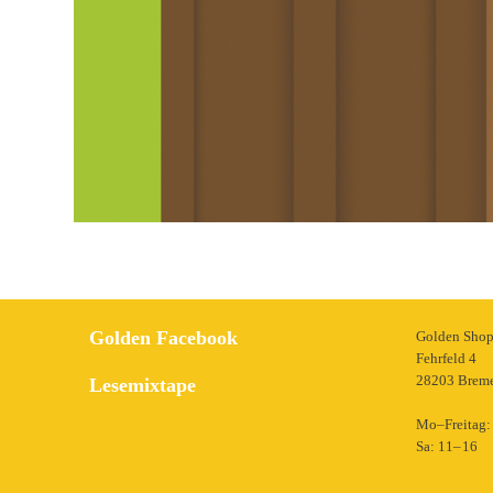
Golden Facebook
Golden Sho
Fehrfeld 4
28203 Brem
Lesemixtape
Mo–Freitag: 
Sa: 11– 16