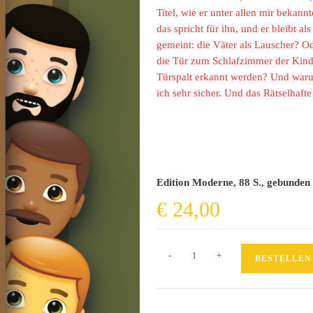
Titel, wie er unter allen mir bekan
das spricht für ihn, und er bleibt a
gemeint: die Väter als Lauscher? Od
die Tür zum Schlafzimmer der Kin
Türspalt erkannt werden? Und warum
ich sehr sicher. Und das Rätselhafte 
Edition Moderne, 88 S., gebunden
€
24,00
Väter
-
+
BESTELLEN
im
Türspalt
Menge