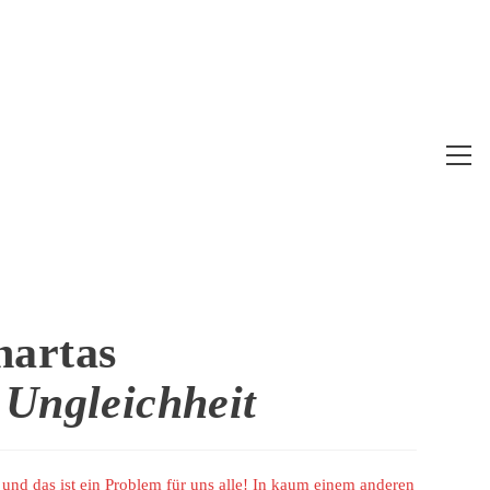
Web
Me
anz
nartas
 Ungleichheit
 und das ist ein Problem für uns alle! In kaum einem anderen