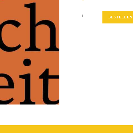
Unverdiente
-
+
BESTELLEN
Ungleichheit
Menge