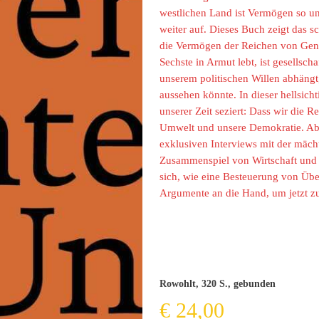
westlichen Land ist Vermögen so un
weiter auf. Dieses Buch zeigt das 
die Vermögen der Reichen von Gene
Sechste in Armut lebt, ist gesellsch
unserem politischen Willen abhängt
aussehen könnte. In dieser hellsich
unserer Zeit seziert: Dass wir die 
Umwelt und unsere Demokratie. Abe
exklusiven Interviews mit der mächt
Zusammenspiel von Wirtschaft und P
sich, wie eine Besteuerung von Übe
Argumente an die Hand, um jetzt zu
Rowohlt, 320 S., gebunden
€
24,00