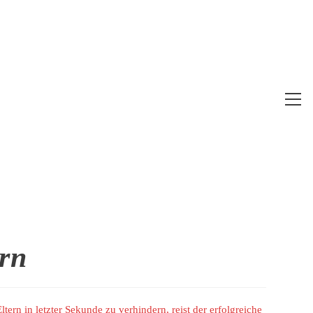
Web
Me
anz
rn
tern in letzter Sekunde zu verhindern, reist der erfolgreiche