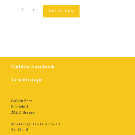
Unten
-
+
BESTELLEN
am
Fluss
Menge
Golden Facebook
Lesemixtape
Golden Shop
Fehrfeld 4
28203 Bremen
Mo–Freitag: 11 – 14 & 15 – 19
Sa: 11– 16