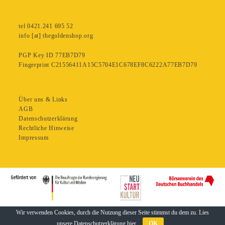
tel 0421.241 695 52
info [at] thegoldenshop.org
PGP Key ID 77EB7D79
Fingerprint C21556411A15C5704E1C678EF8C6222A77EB7D79
Über uns & Links
AGB
Datenschutzerklärung
Rechtliche Hinweise
Impressum
Wir verwenden Cookies, durch die Nutzung dieser Seite stimmst du dem zu. Lies
unsere Datenschutzerklärung
hier
OK