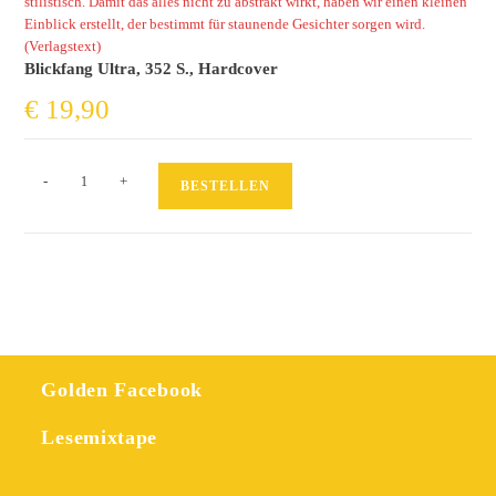
stilistisch. Damit das alles nicht zu abstrakt wirkt, haben wir einen kleinen
Einblick erstellt, der bestimmt für staunende Gesichter sorgen wird.
(Verlagstext)
Blickfang Ultra, 352 S., Hardcover
€
19,90
ULTRA
-
+
BESTELLEN
-
FRANZÖSISCHE
LEBENSART
Menge
Golden Facebook
Lesemixtape