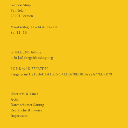
Golden Shop
Fehrfeld 4
28203 Bremen
Mo–Freitag: 11 – 14 & 15 – 19
Sa: 11– 16
tel 0421.241 695 52
info [at] thegoldenshop.org
PGP Key ID 77EB7D79
Fingerprint C21556411A15C5704E1C678EF8C6222A77EB7D79
Über uns & Links
AGB
Datenschutzerklärung
Rechtliche Hinweise
Impressum