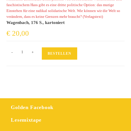
faschistischem Hass gibt es eine dritte politische Option: das mutige
Einstehen für eine radikal solidarische Welt. Wie können wir die Welt so
verändern, dass es keine Grenzen mehr braucht? (Verlagstext)
Wagenbach, 176 S., kartoniert
€
20,00
Tausend
-
+
BESTELLEN
Archen
Menge
Golden Facebook
Lesemixtape