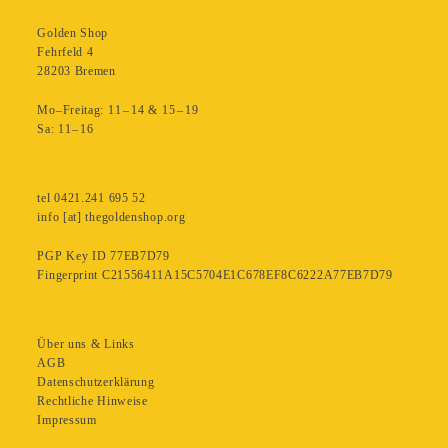
Golden Shop
Fehrfeld 4
28203 Bremen
Mo–Freitag: 11 – 14 & 15 – 19
Sa: 11– 16
tel 0421.241 695 52
info [at] thegoldenshop.org
PGP Key ID 77EB7D79
Fingerprint C21556411A15C5704E1C678EF8C6222A77EB7D79
Über uns & Links
AGB
Datenschutzerklärung
Rechtliche Hinweise
Impressum