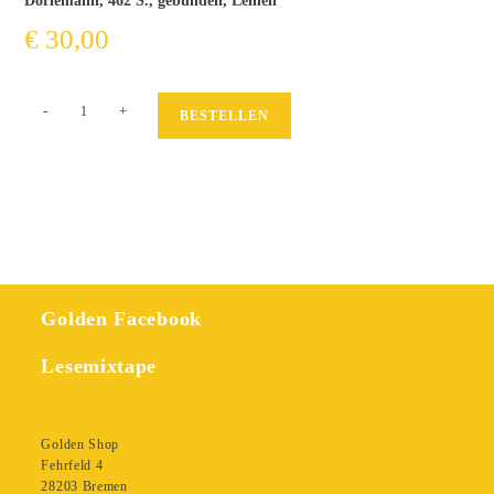
Dörlemann, 462 S., gebunden, Leinen
€
30,00
Tage
-
+
BESTELLEN
in
Burma
Menge
Golden Facebook
Lesemixtape
Golden Shop
Fehrfeld 4
28203 Bremen