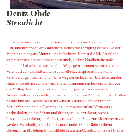
Deniz Ohde
Streulicht
Industrieschnee markiert die Grenzen des Orts, eine feine Säure liegt in der
Luft, und hinter der Werksbrücke rauschen die Fertigungshallen, wo der
Vater tagein, tagaus Aluminiumbleche beizt. Hier ist die Ich-Erzählerin
aufgewachsen, hierher kommt sie zurück, als ihre Kindheitsfreunde
heiraten. Und während sie die alten Wege geht, erinnert sie sich: an den
Vater und den erblindeten Großvater, die kaum sprachen, die keine
Veränderungen wollten und nichts wegwerfen konnten, bis nicht nur der
Hausrat, sondern auch die verdrängten Erinnerungen hervorquollen. An
die Mutter, deren Freiheitsdrang in der Enge einer westdeutschen
Arbeiterwohnung erstickte, bis sie in einem kurzen Aufbegehren die Koffer
packte und die Tochter beim trinkenden Vater ließ. An den frühen
Schulabbruch und die Anstrengung, im zweiten Anlauf Versäumtes
nachzuholen, an die Scham und die Angst – zuerst davor, nicht zu
bestehen, dann davor, als Aufsteigerin auf ihren Platz zurückverwiesen zu
werden. Wahrhaftig und einfühlsam erkundet Deniz Ohde in ihrem
Debütroman die feinen Unterschiede in unserer Gesellschaft. Satz für Satz