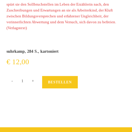
spürt sie den Sollbruchstellen im Leben der Erzählerin nach, den
Zuschreibungen und Erwartungen an sie als Arbeiterkind, der Kluft
zwischen Bildungsversprechen und erfahrener Ungleichheit, der
verinnerlichten Abwertung und dem Versuch, sich davon zu befreien.
(Verlagstext)
suhrkamp, 284 S., kartoniert
€
12,00
Streulicht
-
+
BESTELLEN
Menge