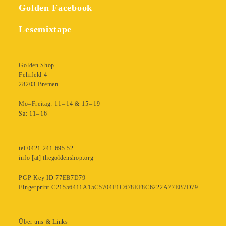
Golden Facebook
Lesemixtape
Golden Shop
Fehrfeld 4
28203 Bremen
Mo–Freitag: 11 – 14 & 15 – 19
Sa: 11– 16
tel 0421.241 695 52
info [at] thegoldenshop.org
PGP Key ID 77EB7D79
Fingerprint C21556411A15C5704E1C678EF8C6222A77EB7D79
Über uns & Links