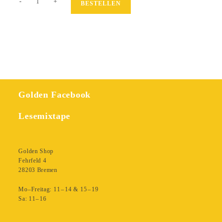
-
+
BESTELLEN
-
Symbologie
der
Revolte
Menge
Golden Facebook
Lesemixtape
Golden Shop
Fehrfeld 4
28203 Bremen
Mo–Freitag: 11 – 14 & 15 – 19
Sa: 11– 16