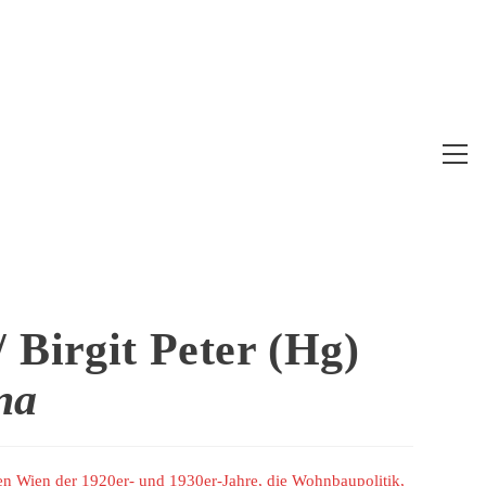
Web
Me
anz
 Birgit Peter (Hg)
na
n Wien der 1920er- und 1930er-Jahre, die Wohnbaupolitik,