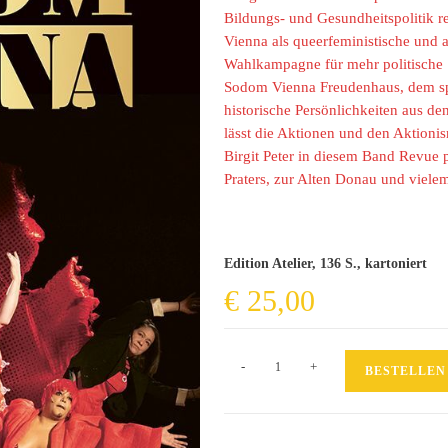
Bildungs- und Gesundheitspolitik r
Vienna als queerfeministische und an
Wahlkampagne für mehr politische 
Sodom Vienna Freudenhaus, dem spe
historische Persönlichkeiten aus de
lässt die Aktionen und den Aktion
Birgit Peter in diesem Band Revue 
Praters, zur Alten Donau und viele
Edition Atelier, 136 S., kartoniert
€
25,00
Sodom
-
+
BESTELLEN
Vienna
Menge