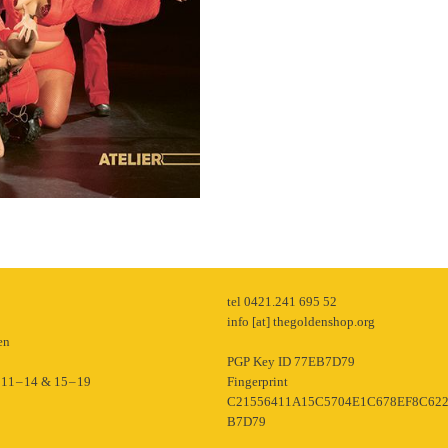
p
tel 0421.241 695 52
info [at] thegoldenshop.org
en
PGP Key ID 77EB7D79
11 – 14 & 15 – 19
Fingerprint
C21556411A15C5704E1C678EF8C62
B7D79