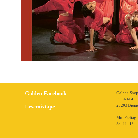
Golden Facebook
Golden Sho
Fehrfeld 4
28203 Brem
Lesemixtape
Mo–Freitag: 
Sa: 11– 16