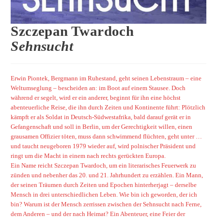
Szczepan Twardoch
Sehnsucht
Erwin Piontek, Bergmann im Ruhestand, geht seinen Lebenstraum – eine
Weltumseglung – bescheiden an: im Boot auf einem Stausee. Doch
während er segelt, wird er ein anderer, beginnt für ihn eine höchst
abenteuerliche Reise, die ihn durch Zeiten und Kontinente führt: Plötzlich
kämpft er als Soldat in Deutsch-Südwestafrika, bald darauf gerät er in
Gefangenschaft und soll in Berlin, um der Gerechtigkeit willen, einen
grausamen Offizier töten, muss dann schwimmend flüchten, geht unter …
und taucht neugeboren 1979 wieder auf, wird polnischer Präsident und
ringt um die Macht in einem nach rechts gerückten Europa.
Ein Name reicht Szczepan Twardoch, um ein literarisches Feuerwerk zu
zünden und nebenher das 20. und 21. Jahrhundert zu erzählen. Ein Mann,
der seinen Träumen durch Zeiten und Epochen hinterherjagt – derselbe
Mensch in drei unterschiedlichen Leben. Wie bin ich geworden, der ich
bin? Warum ist der Mensch zerrissen zwischen der Sehnsucht nach Ferne,
dem Anderen – und der nach Heimat? Ein Abenteuer, eine Feier der