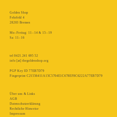
Golden Shop
Fehrfeld 4
28203 Bremen
Mo–Freitag: 11 – 14 & 15 – 19
Sa: 11– 16
tel 0421.241 695 52
info [at] thegoldenshop.org
PGP Key ID 77EB7D79
Fingerprint C21556411A15C5704E1C678EF8C6222A77EB7D79
Über uns & Links
AGB
Datenschutzerklärung
Rechtliche Hinweise
Impressum