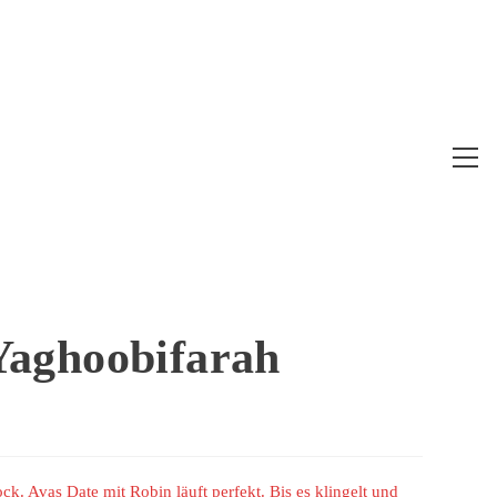
Web
Me
anz
aghoobifarah
ck. Avas Date mit Robin läuft perfekt. Bis es klingelt und