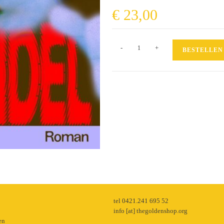
€
23,00
Schwindel
-
+
BESTELLEN
Menge
p
tel 0421.241 695 52
info [at] thegoldenshop.org
en