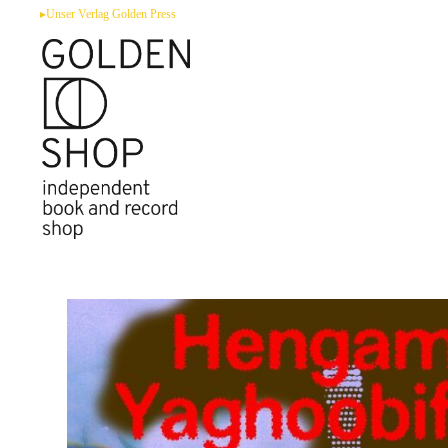
Zum
▸Unser Verlag Golden Press
Inhalt
springen