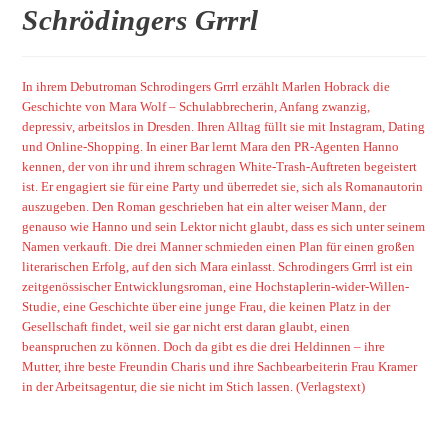
Schrödingers Grrrl
In ihrem Debutroman Schrodingers Grrrl erzählt Marlen Hobrack die
Geschichte von Mara Wolf – Schulabbrecherin, Anfang zwanzig,
depressiv, arbeitslos in Dresden. Ihren Alltag füllt sie mit Instagram, Dating
und Online-Shopping. In einer Bar lernt Mara den PR-Agenten Hanno
kennen, der von ihr und ihrem schragen White-Trash-Auftreten begeistert
ist. Er engagiert sie für eine Party und überredet sie, sich als Romanautorin
auszugeben. Den Roman geschrieben hat ein alter weiser Mann, der
genauso wie Hanno und sein Lektor nicht glaubt, dass es sich unter seinem
Namen verkauft. Die drei Manner schmieden einen Plan für einen großen
literarischen Erfolg, auf den sich Mara einlasst. Schrodingers Grrrl ist ein
zeitgenössischer Entwicklungsroman, eine Hochstaplerin-wider-Willen-
Studie, eine Geschichte über eine junge Frau, die keinen Platz in der
Gesellschaft findet, weil sie gar nicht erst daran glaubt, einen
beanspruchen zu können. Doch da gibt es die drei Heldinnen – ihre
Mutter, ihre beste Freundin Charis und ihre Sachbearbeiterin Frau Kramer
in der Arbeitsagentur, die sie nicht im Stich lassen.
(Verlagstext)