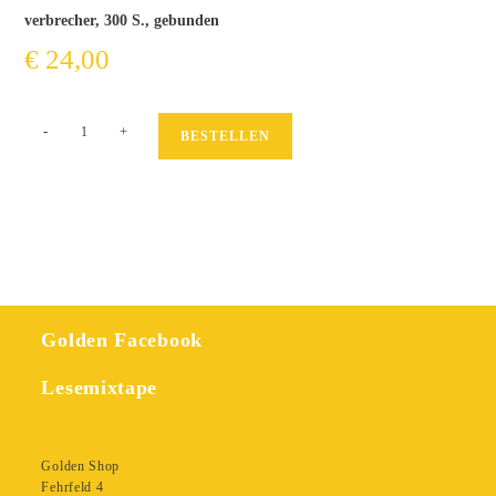
verbrecher, 300 S., gebunden
€
24,00
Schrödingers
-
+
BESTELLEN
Grrrl
Menge
Golden Facebook
Lesemixtape
Golden Shop
Fehrfeld 4