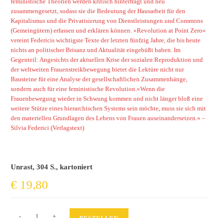
feministische Theorien werden kritisch hinterfragt und neu
zusammengesetzt, sodass sie die Bedeutung der Hausarbeit für den
Kapitalismus und die Privatisierung von Dienstleistungen und Commons
(Gemeingütern) erfassen und erklären können. »Revolution at Point Zero«
vereint Federicis wichtigste Texte der letzten fünfzig Jahre, die bis heute
nichts an politischer Brisanz und Aktualität eingebüßt haben. Im
Gegenteil: Angesichts der aktuellen Krise der sozialen Reproduktion und
der weltweiten Frauenstreikbewegung bietet die Lektüre nicht nur
Bausteine für eine Analyse der gesellschaftlichen Zusammenhänge,
sondern auch für eine feministische Revolution.»Wenn die
Frauenbewegung wieder in Schwung kommen und nicht länger bloß eine
weitere Stütze eines hierarchischen Systems sein möchte, muss sie sich mit
den materiellen Grundlagen des Lebens von Frauen auseinandersetzen.« –
Silvia Federici (Verlagstext)
Unrast, 304 S., kartoniert
€
19,80
Revolution
-
+