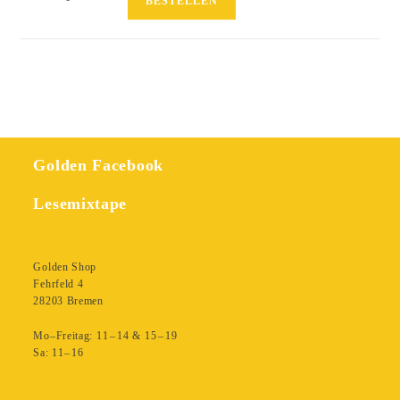
BESTELLEN
at
Point
Zero
Menge
Golden Facebook
Lesemixtape
Golden Shop
Fehrfeld 4
28203 Bremen
Mo–Freitag: 11 – 14 & 15 – 19
Sa: 11– 16