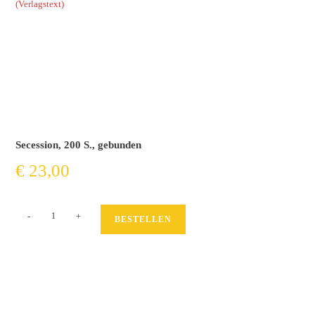
(Verlagstext)
Secession, 200 S., gebunden
€
23,00
Querelle
-
+
BESTELLEN
de
Roberval
Menge