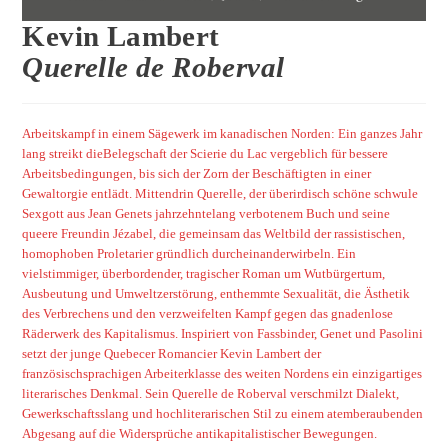
Kevin Lambert
Querelle de Roberval
Arbeitskampf in einem Sägewerk im kanadischen Norden: Ein ganzes Jahr
lang streikt dieBelegschaft der Scierie du Lac vergeblich für bessere
Arbeitsbedingungen, bis sich der Zorn der Beschäftigten in einer
Gewaltorgie entlädt. Mittendrin Querelle, der überirdisch schöne schwule
Sexgott aus Jean Genets jahrzehntelang verbotenem Buch und seine
queere Freundin Jézabel, die gemeinsam das Weltbild der rassistischen,
homophoben Proletarier gründlich durcheinanderwirbeln. Ein
vielstimmiger, überbordender, tragischer Roman um Wutbürgertum,
Ausbeutung und Umweltzerstörung, enthemmte Sexualität, die Ästhetik
des Verbrechens und den verzweifelten Kampf gegen das gnadenlose
Räderwerk des Kapitalismus. Inspiriert von Fassbinder, Genet und Pasolini
setzt der junge Quebecer Romancier Kevin Lambert der
französischsprachigen Arbeiterklasse des weiten Nordens ein einzigartiges
literarisches Denkmal. Sein Querelle de Roberval verschmilzt Dialekt,
Gewerkschaftsslang und hochliterarischen Stil zu einem atemberaubenden
Abgesang auf die Widersprüche antikapitalistischer Bewegungen.