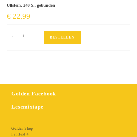
Ullstein, 240 S., gebunden
€
22,99
Play
-
+
BESTELLEN
it
as
it
lays
Menge
Golden Facebook
Lesemixtape
Golden Shop
Fehrfeld 4