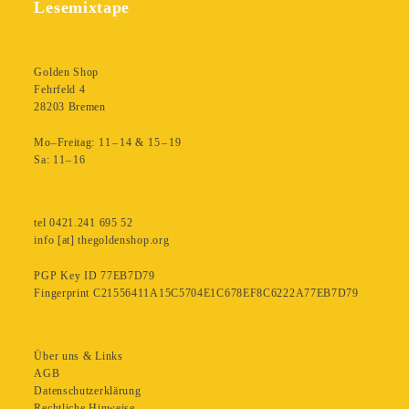
Lesemixtape
Golden Shop
Fehrfeld 4
28203 Bremen
Mo–Freitag: 11 – 14 & 15 – 19
Sa: 11– 16
tel 0421.241 695 52
info [at] thegoldenshop.org
PGP Key ID 77EB7D79
Fingerprint C21556411A15C5704E1C678EF8C6222A77EB7D79
Über uns & Links
AGB
Datenschutzerklärung
Rechtliche Hinweise