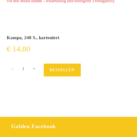
vor den Mund nimmt – scharfsinnig und bewegend.
(Verlagstext)
Kampa, 240 S., kartoniert
€
14,00
Pizza
-
+
BESTELLEN
Girl
Menge
Golden Facebook