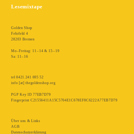
Lesemixtape
Golden Shop
Fehrfeld 4
28203 Bremen
Mo–Freitag: 11 – 14 & 15 – 19
Sa: 11– 16
tel 0421.241 695 52
info [at] thegoldenshop.org
PGP Key ID 77EB7D79
Fingerprint C21556411A15C5704E1C678EF8C6222A77EB7D79
Über uns & Links
AGB
Datenschutzerklärung