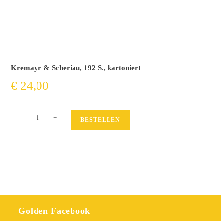
Kremayr & Scheriau, 192 S., kartoniert
€
24,00
Not
-
+
BESTELLEN
Giving
A
Fuck
Menge
Golden Facebook