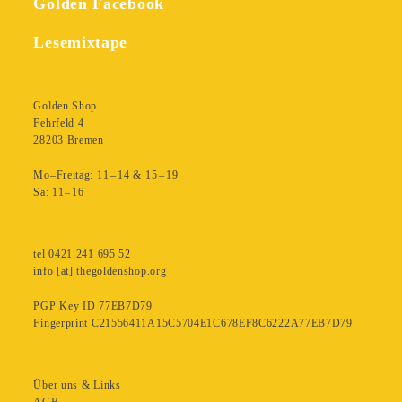
Golden Facebook
Bauen
Menge
Lesemixtape
Golden Shop
Fehrfeld 4
28203 Bremen
Mo–Freitag: 11 – 14 & 15 – 19
Sa: 11– 16
tel 0421.241 695 52
info [at] thegoldenshop.org
PGP Key ID 77EB7D79
Fingerprint C21556411A15C5704E1C678EF8C6222A77EB7D79
Über uns & Links