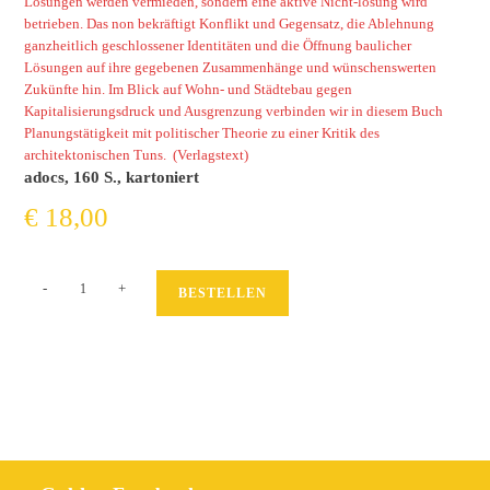
Lösungen werden vermieden, sondern eine aktive Nicht-lösung wird
betrieben. Das non bekräftigt Konflikt und Gegensatz, die Ablehnung
ganzheitlich geschlossener Identitäten und die Öffnung baulicher
Lösungen auf ihre gegebenen Zusammenhänge und wünschenswerten
Zukünfte hin. Im Blick auf Wohn- und Städtebau gegen
Kapitalisierungsdruck und Ausgrenzung verbinden wir in diesem Buch
Planungstätigkeit mit politischer Theorie zu einer Kritik des
architektonischen Tuns. (Verlagstext)
adocs, 160 S., kartoniert
€
18,00
Nonsolution.
-
+
BESTELLEN
Zur
Politik
der
aktiven
Nichtlösung
im
Planen
und