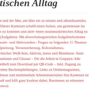
tischen Alltag
n und der Mut, um über ein so ernstes und allumfassendes
Dieses Kartenset schafft einen Anlass, um gemeinsam ins
zu kommen und aktiv einen rassismuskritischen Alltag zu
en (Aufgaben)- Mit abwechslungsreichen Aufgabenformaten
reativ- und Aktivwerden.- Fragen zu folgenden 11 Themen:
Spielzeug, Versunsicherung, Kolonialismus,
itisches Weiß-Sein, Aktivist_innen und Bündnisse- Samt
mationen und Glossar – Für die Arbeit in Gruppen: Alle
leitheft zum Download per QR-Code – Inkl. Zugang zu
itere Buchempfehlungen, Links zu Onlinemagazinen,
ndnisse und multimediale Arbeitsmaterialien Das Kartenset ist
aß und hilft ganz konkret dabei, Rassismen zu erkennen
stext)