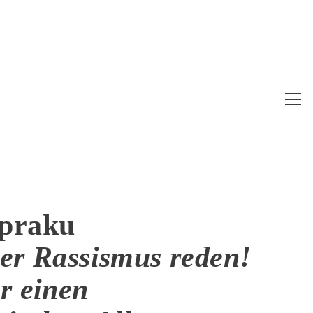
Web
Me
anz
Apraku
ber Rassismus reden!
r einen