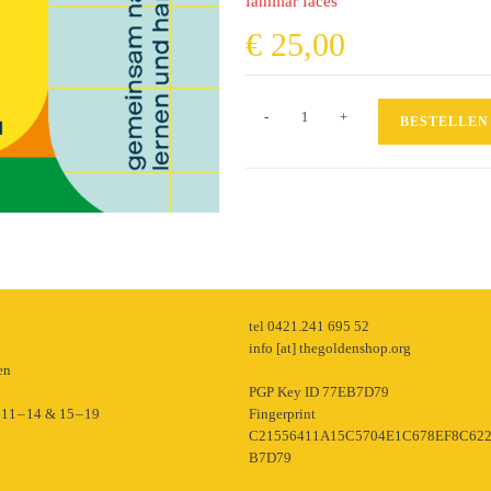
familiar faces
€
25,00
Lasst
-
+
BESTELLEN
uns
über
Rassismus
reden!
60
Karten
für
einen
rassismuskritischen
p
tel 0421.241 695 52
info [at] thegoldenshop.org
Alltag
en
Menge
PGP Key ID 77EB7D79
11 – 14 & 15 – 19
Fingerprint
C21556411A15C5704E1C678EF8C62
B7D79