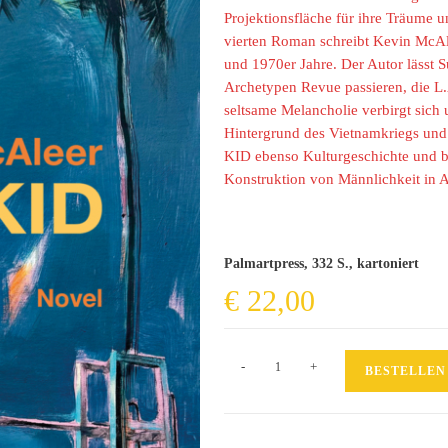
Projektionsfläche für ihre Träume u
vierten Roman schreibt Kevin McAl
und 1970er Jahre. Der Autor lässt 
Archetypen Revue passieren, die L.
seltsame Melancholie verbirgt sich
Hintergrund des Vietnamkriegs und i
KID ebenso Kulturgeschichte und bi
Konstruktion von Männlichkeit in Am
Palmartpress, 332 S., kartoniert
€
22,00
L.A.
-
+
BESTELLEN
Kid
Menge