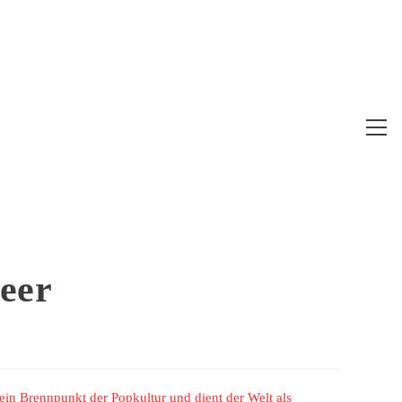
Web
Me
anz
eer
 ein Brennpunkt der Popkultur und dient der Welt als