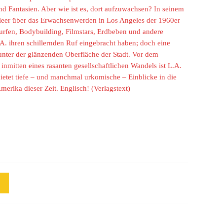
nd Fantasien. Aber wie ist es, dort aufzuwachsen? In seinem
eer über das Erwachsenwerden in Los Angeles der 1960er
Surfen, Bodybuilding, Filmstars, Erdbeben und andere
A. ihren schillernden Ruf eingebracht haben; doch eine
 unter der glänzenden Oberfläche der Stadt. Vor dem
nmitten eines rasanten gesellschaftlichen Wandels ist L.A.
etet tiefe – und manchmal urkomische – Einblicke in die
erika dieser Zeit. Englisch! (Verlagstext)