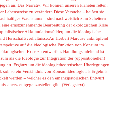
egen an. Das Narrativ: Wir können unseren Planeten retten,
er Lebensweise zu verändern.Diese Versuche – heißen sie
achhaltiges Wachstum» – sind nachweislich zum Scheitern
um eine ernstzunehmende Bearbeitung der ökologischen Krise
pitalistischer Akkumulationsfelder, um die ideologische
nd Herrschaftsverhältnisse.An Herbert Marcuse anknüpfend
Perspektive auf die ideologische Funktion von Konsum im
n ökologischen Krise zu entwerfen. Handlungsanleitend ist
m als die Ideologie zur Integration der (oppositionellen)
fungiert. Ergänzt um die ideologietheoretischen Überlegungen
k soll so ein Verständnis von Konsumideologie als Ergebnis
wickelt werden – welcher es den emanzipatorischen Entwurf
ouissance» entgegenzustellen gilt.
(Verlagstext)