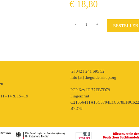
€
18,80
Konsumideologie
-
+
BESTELLEN
Menge
p
tel 0421.241 695 52
info [at] thegoldenshop.org
en
PGP Key ID 77EB7D79
11 – 14 & 15 – 19
Fingerprint
C21556411A15C5704E1C678EF8C62
B7D79