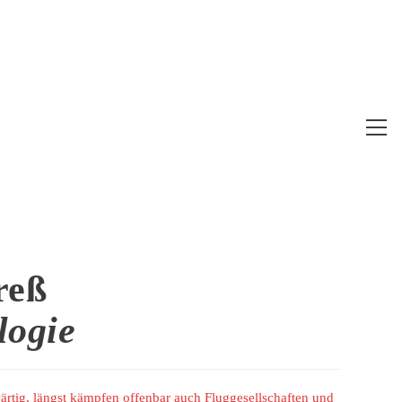
Web
Me
anz
reß
logie
wärtig, längst kämpfen offenbar auch Fluggesellschaften und