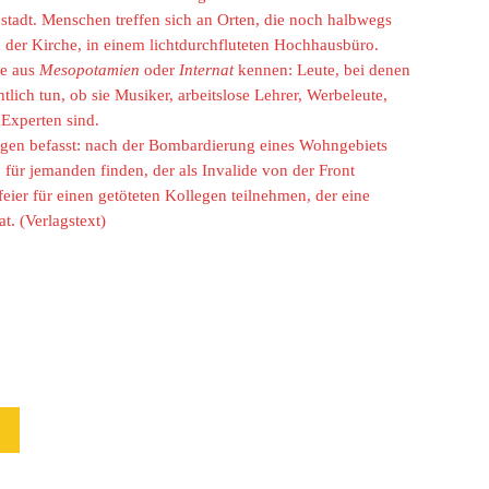
tadt. Menschen treffen sich an Orten, die noch halbwegs
in der Kirche, in einem lichtdurchfluteten Hochhausbüro.
ie aus
Mesopotamien
oder
Internat
kennen: Leute, bei denen
tlich tun, ob sie Musiker, arbeitslose Lehrer, Werbeleute,
Experten sind.
Dingen befasst: nach der Bombardierung eines Wohngebiets
b für jemanden finden, der als Invalide von der Front
ier für einen getöteten Kollegen teilnehmen, der eine
t. (Verlagstext)