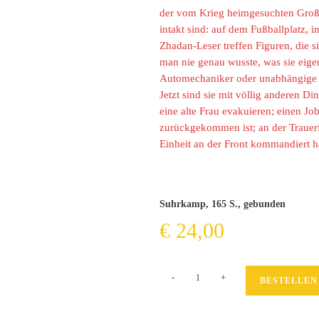
der vom Krieg heimgesuchten Großs
intakt sind: auf dem Fußballplatz, 
Zhadan-Leser treffen Figuren, die s
man nie genau wusste, was sie eigen
Automechaniker oder unabhängige 
Jetzt sind sie mit völlig anderen 
eine alte Frau evakuieren; einen Jo
zurückgekommen ist; an der Trauerfe
Einheit an der Front kommandiert ha
Suhrkamp, 165 S., gebunden
€
24,00
Keiner
-
+
BESTELLEN
wird
um
etwas