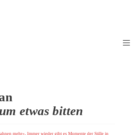
Web
Me
anz
dan
um etwas bitten
bahnen mehr«. Immer wieder gibt es Momente der Stille in