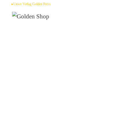
Zum
▸Unser Verlag Golden Press
Inhalt
springen