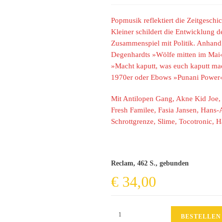
Popmusik reflektiert die Zeitgeschi
Kleiner schildert die Entwicklung 
Zusammenspiel mit Politik. Anhand p
Degenhardts »Wölfe mitten im Mai«
»Macht kaputt, was euch kaputt ma
1970er oder Ebows »Punani Power« a
Mit Antilopen Gang, Akne Kid Joe,
Fresh Familee, Fasia Jansen, Hans-A
Schrottgrenze, Slime, Tocotronic, 
Reclam, 462 S., gebunden
€
34,00
Keine
BESTELLEN
Macht