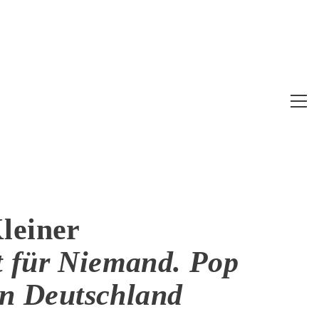
Web
Me
anz
leiner
 für Niemand. Pop
in Deutschland