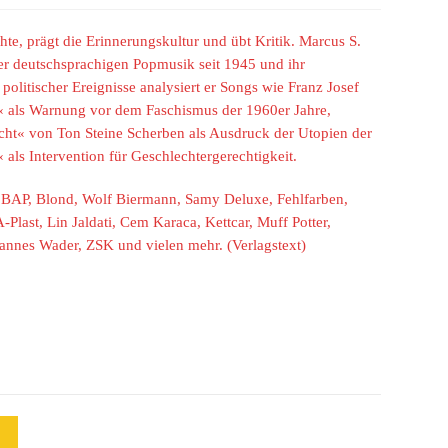
chte, prägt die Erinnerungskultur und übt Kritik. Marcus S.
der deutschsprachigen Popmusik seit 1945 und ihr
olitischer Ereignisse analysiert er Songs wie Franz Josef
 als Warnung vor dem Faschismus der 1960er Jahre,
cht« von Ton Steine Scherben als Ausdruck der Utopien der
ls Intervention für Geschlechtergerechtigkeit.
 BAP, Blond, Wolf Biermann, Samy Deluxe, Fehlfarben,
-Plast, Lin Jaldati, Cem Karaca, Kettcar, Muff Potter,
Hannes Wader, ZSK und vielen mehr. (Verlagstext)