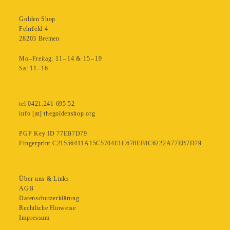
Golden Shop
Fehrfeld 4
28203 Bremen
Mo–Freitag: 11 – 14 & 15 – 19
Sa: 11– 16
tel 0421.241 695 52
info [at] thegoldenshop.org
PGP Key ID 77EB7D79
Fingerprint C21556411A15C5704E1C678EF8C6222A77EB7D79
Über uns & Links
AGB
Datenschutzerklärung
Rechtliche Hinweise
Impressum