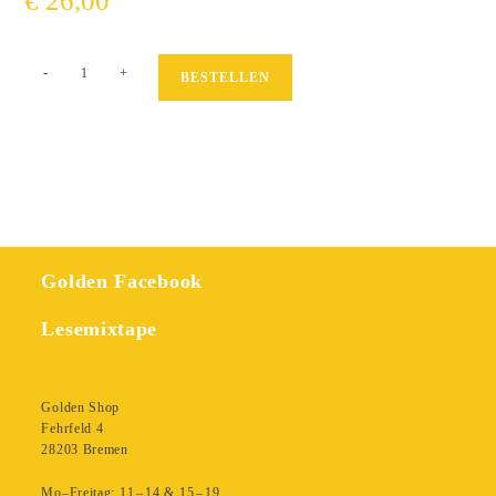
€
26,00
In
-
+
BESTELLEN
NY
Menge
Golden Facebook
Lesemixtape
Golden Shop
Fehrfeld 4
28203 Bremen
Mo–Freitag: 11 – 14 & 15 – 19