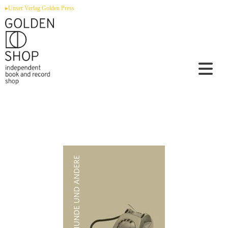
Zum
▸Unser Verlag Golden Press
Inhalt
springen