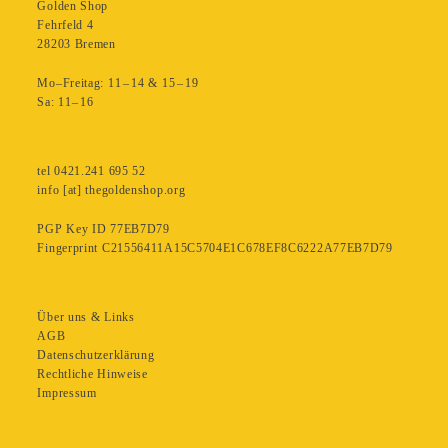
Golden Shop
Fehrfeld 4
28203 Bremen
Mo–Freitag: 11 – 14 & 15 – 19
Sa: 11– 16
tel 0421.241 695 52
info [at] thegoldenshop.org
PGP Key ID 77EB7D79
Fingerprint C21556411A15C5704E1C678EF8C6222A77EB7D79
Über uns & Links
AGB
Datenschutzerklärung
Rechtliche Hinweise
Impressum