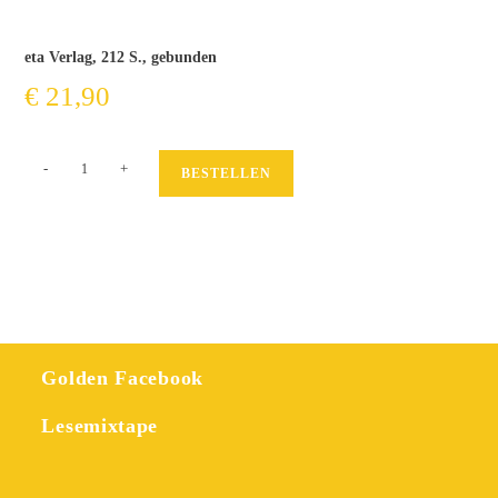
eta Verlag, 212 S., gebunden
€
21,90
Hunde
-
+
BESTELLEN
und
andere
Menge
Golden Facebook
Lesemixtape