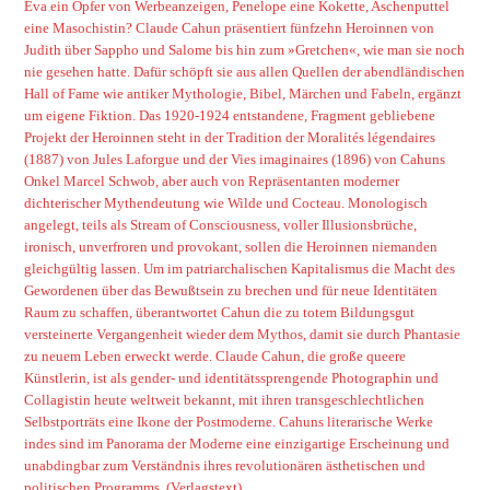
Eva ein Opfer von Werbeanzeigen, Penelope eine Kokette, Aschenputtel
eine Masochistin? Claude Cahun präsentiert fünfzehn Heroinnen von
Judith über Sappho und Salome bis hin zum »Gretchen«, wie man sie noch
nie gesehen hatte. Dafür schöpft sie aus allen Quellen der abendländischen
Hall of Fame wie antiker Mythologie, Bibel, Märchen und Fabeln, ergänzt
um eigene Fiktion. Das 1920-1924 entstandene, Fragment gebliebene
Projekt der Heroinnen steht in der Tradition der Moralités légendaires
(1887) von Jules Laforgue und der Vies imaginaires (1896) von Cahuns
Onkel Marcel Schwob, aber auch von Repräsentanten moderner
dichterischer Mythendeutung wie Wilde und Cocteau. Monologisch
angelegt, teils als Stream of Consciousness, voller Illusionsbrüche,
ironisch, unverfroren und provokant, sollen die Heroinnen niemanden
gleichgültig lassen. Um im patriarchalischen Kapitalismus die Macht des
Gewordenen über das Bewußtsein zu brechen und für neue Identitäten
Raum zu schaffen, überantwortet Cahun die zu totem Bildungsgut
versteinerte Vergangenheit wieder dem Mythos, damit sie durch Phantasie
zu neuem Leben erweckt werde. Claude Cahun, die große queere
Künstlerin, ist als gender- und identitätssprengende Photographin und
Collagistin heute weltweit bekannt, mit ihren transgeschlechtlichen
Selbstporträts eine Ikone der Postmoderne. Cahuns literarische Werke
indes sind im Panorama der Moderne eine einzigartige Erscheinung und
unabdingbar zum Verständnis ihres revolutionären ästhetischen und
politischen Programms.
(Verlagstext)