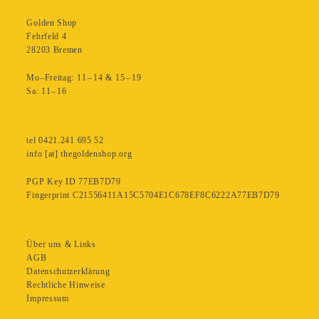
Golden Shop
Fehrfeld 4
28203 Bremen
Mo–Freitag: 11 – 14 & 15 – 19
Sa: 11– 16
tel 0421.241 695 52
info [at] thegoldenshop.org
PGP Key ID 77EB7D79
Fingerprint C21556411A15C5704E1C678EF8C6222A77EB7D79
Über uns & Links
AGB
Datenschutzerklärung
Rechtliche Hinweise
Impressum