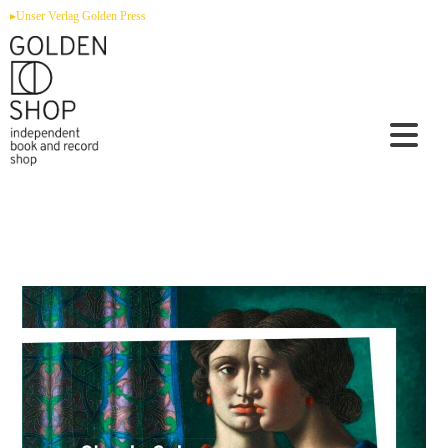
Zum
▸Unser Verlag Golden Press
Inhalt
springen