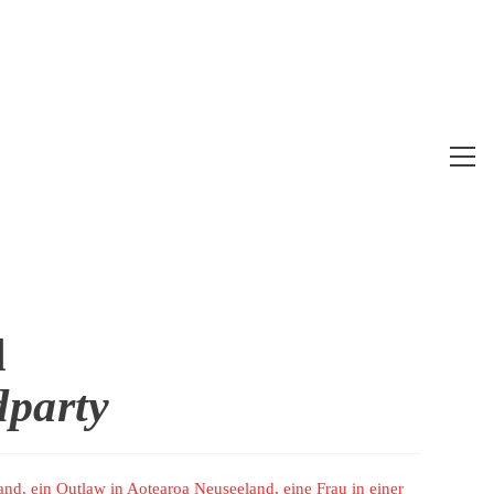
Web
Me
anz
l
dparty
d, ein Outlaw in Aotearoa Neuseeland, eine Frau in einer