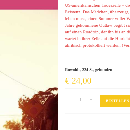
US-amerikanischen Todeszelle – dre
Existenz. Das Mädchen, überzeugt, 
leben muss, einen Sommer voller Wid
Jahre gekommene Outlaw begibt si
auf einen Roadtrip, der ihn bis an d
wartet in ihrer Zelle auf die Hinri
akribisch protokolliert werden. (Ver
Rowohlt, 224 S., gebunden
€
24,00
Harte
-
+
BESTELLEN
Strandparty
Menge