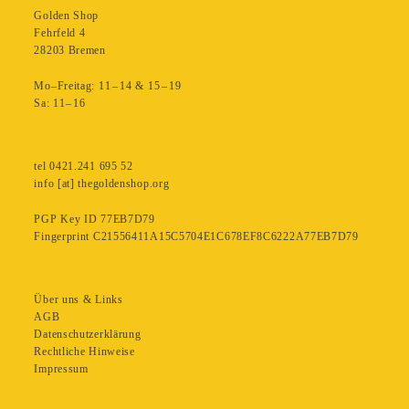
Golden Shop
Fehrfeld 4
28203 Bremen
Mo–Freitag: 11 – 14 & 15 – 19
Sa: 11– 16
tel 0421.241 695 52
info [at] thegoldenshop.org
PGP Key ID 77EB7D79
Fingerprint C21556411A15C5704E1C678EF8C6222A77EB7D79
Über uns & Links
AGB
Datenschutzerklärung
Rechtliche Hinweise
Impressum