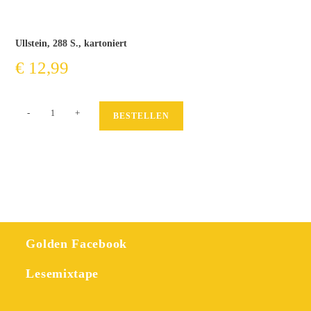
Ullstein, 288 S., kartoniert
€
12,99
Hairy
-
+
BESTELLEN
Queen
Menge
Golden Facebook
Lesemixtape