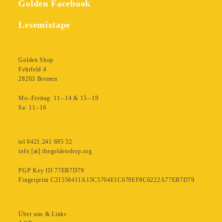
Golden Facebook
Lesemixtape
Golden Shop
Fehrfeld 4
28203 Bremen
Mo–Freitag: 11 – 14 & 15 – 19
Sa: 11– 16
tel 0421.241 695 52
info [at] thegoldenshop.org
PGP Key ID 77EB7D79
Fingerprint C21556411A15C5704E1C678EF8C6222A77EB7D79
Über uns & Links