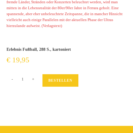
fremde Länder, Stränden oder Konzerten beleuchtet werden, wird man
mitten in die Lebensrealität der 80er/90er Jahre in Ferrara geholt. Eine
spannende, aber eher unbeleuchtete Zeitspanne, die in mancher Hinsicht
vielleicht auch einige Parallelen mit der aktuellen Phase der Ultras
hierzulande aufweist. (Verlagstext)
Erlebnis Fußball, 288 S., kartoniert
€
19,95
Gruppo
-
+
BESTELLEN
D`Azione.
Ordnung
untergraben.
Chaos
schaffen.
Menge