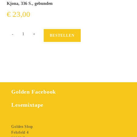
Kjona, 336 S., gebunden
€
23,00
Girlhood
-
+
BESTELLEN
Menge
Golden Facebook
Lesemixtape
Golden Shop
Fehrfeld 4