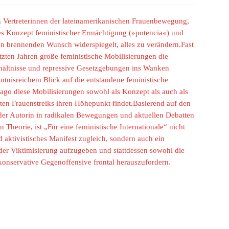
n Vertreterinnen der lateinamerikanischen Frauenbewegung,
les Konzept feministischer Ermächtigung (»potencia«) und
en brennenden Wunsch widerspiegelt, alles zu verändern.Fast
etzten Jahren große feministische Mobilisierungen die
erhältnisse und repressive Gesetzgebungen ins Wanken
tnisreichem Blick auf die entstandene feministische
Gago diese Mobilisierungen sowohl als Konzept als auch als
iten Frauenstreiks ihren Höhepunkt findet.Basierend auf den
der Autorin in radikalen Bewegungen und aktuellen Debatten
 Theorie, ist „Für eine feministische Internationale“ nicht
d aktivistisches Manifest zugleich, sondern auch ein
 der Viktimisierung aufzugeben und stattdessen sowohl die
 konservative Gegenoffensive frontal herauszufordern.