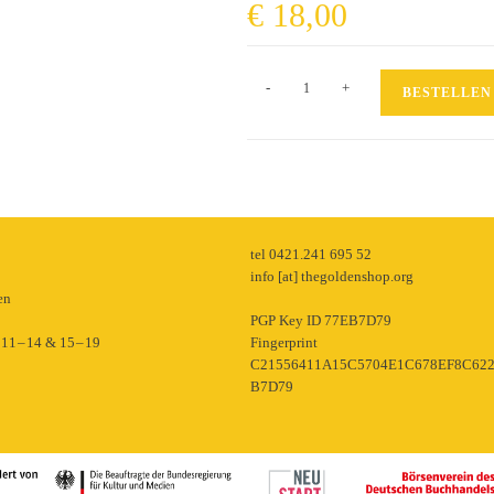
€
18,00
Für
-
+
BESTELLEN
eine
feministische
Internationale
Menge
p
tel 0421.241 695 52
info [at] thegoldenshop.org
en
PGP Key ID 77EB7D79
11 – 14 & 15 – 19
Fingerprint
C21556411A15C5704E1C678EF8C62
B7D79