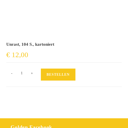
Unrast, 104 S., kartoniert
€
12,00
Feministisch
-
+
BESTELLEN
Morden
Menge
Golden Facebook