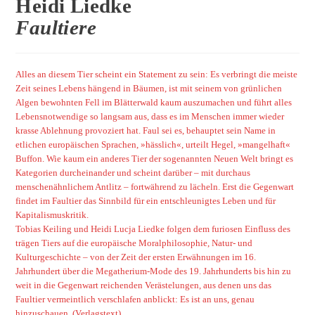
Heidi Liedke
Faultiere
Alles an diesem Tier scheint ein Statement zu sein: Es verbringt die meiste
Zeit seines Lebens hängend in Bäumen, ist mit seinem von grünlichen
Algen bewohnten Fell im Blätterwald kaum auszumachen und führt alles
Lebensnotwendige so langsam aus, dass es im Menschen immer wieder
krasse Ablehnung provoziert hat. Faul sei es, behauptet sein Name in
etlichen europäischen Sprachen, »hässlich«, urteilt Hegel, »mangelhaft«
Buffon. Wie kaum ein anderes Tier der sogenannten Neuen Welt bringt es
Kategorien durcheinander und scheint darüber – mit durchaus
menschenähnlichem Antlitz – fortwährend zu lächeln. Erst die Gegenwart
findet im Faultier das Sinnbild für ein entschleunigtes Leben und für
Kapitalismuskritik.
Tobias Keiling und Heidi Lucja Liedke folgen dem furiosen Einfluss des
trägen Tiers auf die europäische Moralphilosophie, Natur- und
Kulturgeschichte – von der Zeit der ersten Erwähnungen im 16.
Jahrhundert über die Megatherium-Mode des 19. Jahrhunderts bis hin zu
weit in die Gegenwart reichenden Verästelungen, aus denen uns das
Faultier vermeintlich verschlafen anblickt: Es ist an uns, genau
hinzuschauen. (Verlagstext)