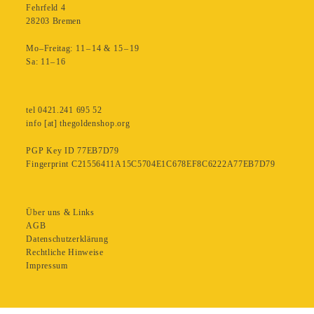
Fehrfeld 4
28203 Bremen
Mo–Freitag: 11 – 14 & 15 – 19
Sa: 11– 16
tel 0421.241 695 52
info [at] thegoldenshop.org
PGP Key ID 77EB7D79
Fingerprint C21556411A15C5704E1C678EF8C6222A77EB7D79
Über uns & Links
AGB
Datenschutzerklärung
Rechtliche Hinweise
Impressum