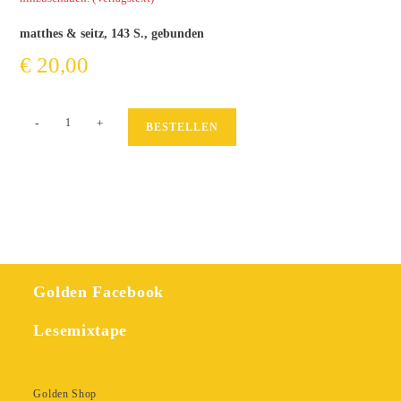
matthes & seitz, 143 S., gebunden
€
20,00
Faultiere
-
+
BESTELLEN
Menge
Golden Facebook
Lesemixtape
Golden Shop