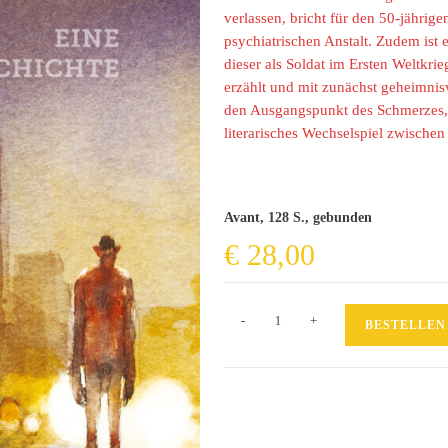
verlassen, bricht für den 50-jährig
psychiatrischen Anstalt. Zudem ist
dieser als Soldat im Ersten Weltkr
erzählt und mit zunächst geheimnis
den Ausgangspunkt des Schmerzes, 
literarisches Wechselspiel zwischen
Avant, 128 S., gebunden
€
28,00
Eine
-
+
BESTELLEN
Geschichte
Menge