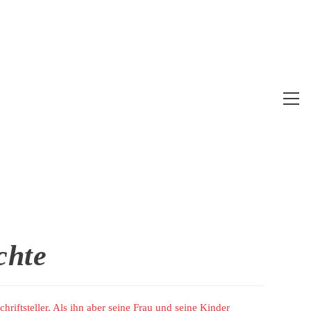
Web
Me
anz
chte
chriftsteller. Als ihn aber seine Frau und seine Kinder