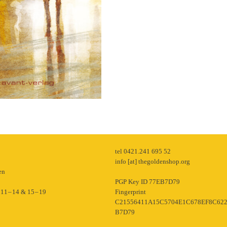
p
tel 0421.241 695 52
info [at] thegoldenshop.org
en
PGP Key ID 77EB7D79
11 – 14 & 15 – 19
Fingerprint
C21556411A15C5704E1C678EF8C62
B7D79