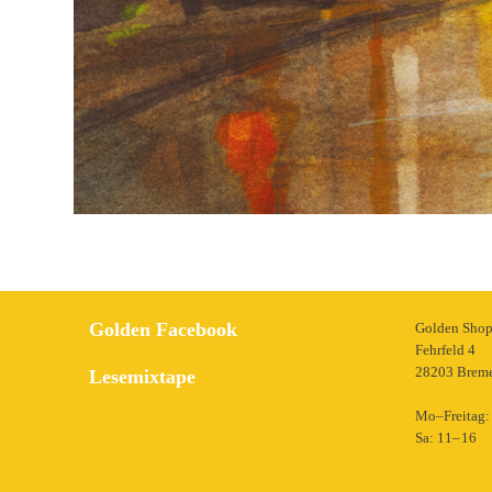
Golden Facebook
Golden Sho
Fehrfeld 4
28203 Brem
Lesemixtape
Mo–Freitag: 
Sa: 11– 16