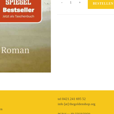
Ein
-
+
BESTELLEN
Sommer
in
Niendorf
Menge
p
tel 0421.241 695 52
info [at] thegoldenshop.org
en