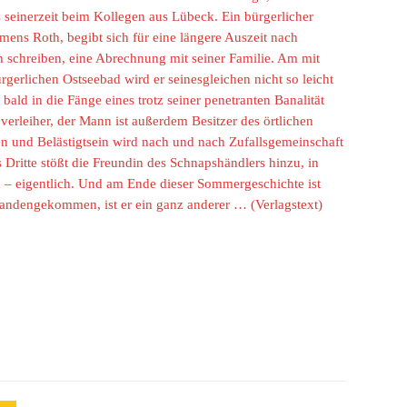
 seinerzeit beim Kollegen aus Lübeck. Ein bürgerlicher
namens Roth, begibt sich für eine längere Auszeit nach
h schreiben, eine Abrechnung mit seiner Familie. Am mit
gerlichen Ostseebad wird er seinesgleichen nicht so leicht
bald in die Fänge eines trotz seiner penetranten Banalität
erleiher, der Mann ist außerdem Besitzer des örtlichen
n und Belästigtsein wird nach und nach Zufallsgemeinschaft
Dritte stößt die Freundin des Schnapshändlers hinzu, in
u – eigentlich. Und am Ende dieser Sommergeschichte ist
bhandengekommen, ist er ein ganz anderer …
(Verlagstext)