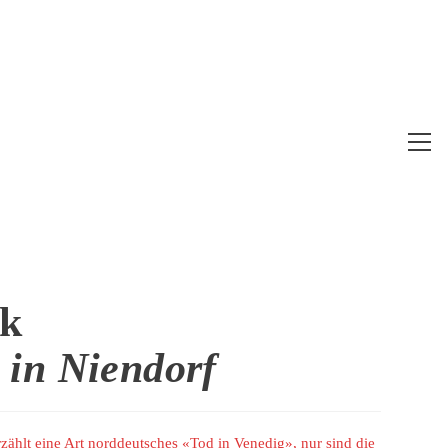
Web
Me
anz
nk
in Niendorf
ählt eine Art norddeutsches «Tod in Venedig», nur sind die