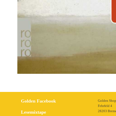
Golden Facebook
Golden Sho
Fehrfeld 4
28203 Brem
Lesemixtape