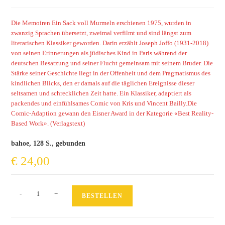
Die Memoiren Ein Sack voll Murmeln erschienen 1975, wurden in
zwanzig Sprachen übersetzt, zweimal verfilmt und sind längst zum
literarischen Klassiker geworden. Darin erzählt Joseph Joffo (1931-2018)
von seinen Erinnerungen als jüdisches Kind in Paris während der
deutschen Besatzung und seiner Flucht gemeinsam mit seinem Bruder. Die
Stärke seiner Geschichte liegt in der Offenheit und dem Pragmatismus des
kindlichen Blicks, den er damals auf die täglichen Ereignisse dieser
seltsamen und schrecklichen Zeit hatte. Ein Klassiker, adaptiert als
packendes und einfühlsames Comic von Kris und Vincent Bailly.Die
Comic-Adaption gewann den Eisner Award in der Kategorie «Best Reality-
Based Work».
(Verlagstext)
bahoe, 128 S., gebunden
€
24,00
Ein
-
+
BESTELLEN
Sack
voll
Murmeln