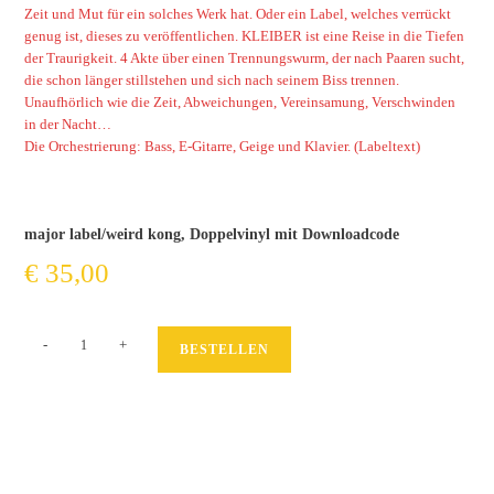
Zeit und Mut für ein solches Werk hat. Oder ein Label, welches verrückt
genug ist, dieses zu veröffentlichen. KLEIBER ist eine Reise in die Tiefen
der Traurigkeit. 4 Akte über einen Trennungswurm, der nach Paaren sucht,
die schon länger stillstehen und sich nach seinem Biss trennen.
Unaufhörlich wie die Zeit, Abweichungen, Vereinsamung, Verschwinden
in der Nacht…
Die Orchestrierung: Bass, E-Gitarre, Geige und Klavier. (Labeltext)
major label/weird kong, Doppelvinyl mit Downloadcode
€
35,00
Ein
-
+
BESTELLEN
Krieg
der
Stille
Menge