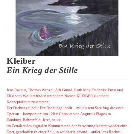
Kleiber
Ein Krieg der Stille
Jens Rachut, Thomas Wenzel, Atli Grund, Ruth May Frederike Ernst und
Elisabeth Wöllert finden unter dem Namen KLEIBER zu einem
Konzeptalbum zusammen:
Der Dschungel bellt Der Dschungel böllt – mit diesem Satz fing die erste
Oper an – komponiert um 128 v Christus von Angurius Plagos in
Hamburg-Bahrenfeld. Jetzt, heute,
im Zeitalter des digitalen Kummers und der Verwirrung kommt wieder eine
Oper, geschaffen in einer Zeit, in welcher niemand – außer Jens Rachut –