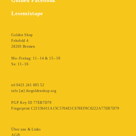
Golden Facebook
Lesemixtape
Golden Shop
Fehrfeld 4
28203 Bremen
Mo–Freitag: 11 – 14 & 15 – 19
Sa: 11– 16
tel 0421.241 695 52
info [at] thegoldenshop.org
PGP Key ID 77EB7D79
Fingerprint C21556411A15C5704E1C678EF8C6222A77EB7D79
Über uns & Links
AGB