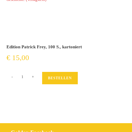
Edition Patrick Frey, 100 S., kartoniert
€
15,00
Die
-
+
BESTELLEN
Verzauberung
des
Werts
Menge